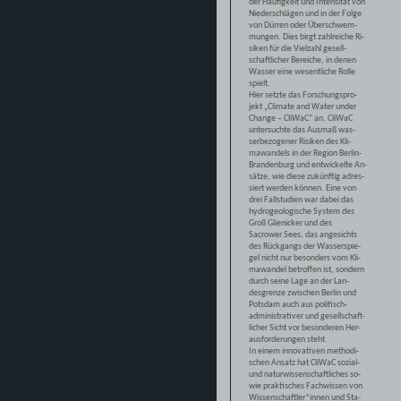
der Häufigkeit und Intensität von
Niederschlägen und in der Folge
von Dürren oder Überschwem-
mungen. Dies birgt zahlreiche Ri-
siken für die Vielzahl gesell-
schaftlicher Bereiche, in denen
Wasser eine wesentliche Rolle
spielt.
Hier setzte das Forschungspro-
jekt „Climate and Water under
Change – CliWaC“ an. CliWaC
untersuchte das Ausmaß was-
serbezogener Risiken des Kli-
mawandels in der Region Berlin-
Brandenburg und entwickelte An-
sätze, wie diese zukünftig adres-
siert werden können. Eine von
drei Fallstudien war dabei das
hydrogeologische System des
Groß Glienicker und des
Sacrower Sees, das angesichts
des Rückgangs der Wasserspie-
gel nicht nur besonders vom Kli-
mawandel betroffen ist, sondern
durch seine Lage an der Lan-
desgrenze zwischen Berlin und
Potsdam auch aus politisch-
administrativer und gesellschaft-
licher Sicht vor besonderen Her-
ausforderungen steht.
In einem innovativen methodi-
schen Ansatz hat CliWaC sozial-
und naturwissenschaftliches so-
wie praktisches Fachwissen von
Wissenschaftler*innen und Sta-