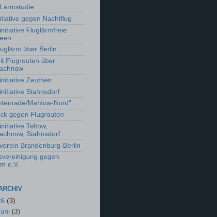
Lärmstudie
itiative gegen Nachtflug
nitiative Fluglärmfreie
seen
luglärm über Berlin
t Flugrouten über
machnow
initiative Zeuthen
nitiative Stahnsdorf
chtenrade/Mahlow-Nord"
ick gegen Flugrouten
nitiative Teltow,
achnow, Stahnsdorf
verein Brandenburg-Berlin
vereinigung gegen
rm e.V.
ARCHIV
26
(3)
Juni
(3)