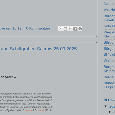
Norah 
Volksin
Bürgeri
Havel
Kein F
tive
um
18:12
0 Kommentare
Weg mi
Klein
Bürger
erung Schiffgraben Sacrow 25.09.2025
Bürgeri
BI "Li
Waldbl
Bürgeri
Kleinm
Bürger
aben Sacrow
Bundes
Fluglä
 Ordnung und verbindet die Havel mit dem Sacrower
ckenen Sommerhalbjahren zunehmend von Wasserknapp-
BLOG-
ohe Eutrophierungsniveau von Güteproblemen betrof-
erlandungstendenzen zeigt. Über ein Regulierungs-
▼
20
tand von Sacrower See und Schiffgraben eingestellt
 Schilfgraben stellen E
&
S
(2016)
LLMANN
CHULZE
▼