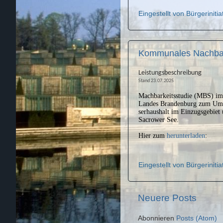
Eingestellt von
Bürgerinitia
Kommunales Nachbars
Leistungsbeschreibung
Stand 23.07.2025
Machbarkeitsstudie (MBS) im
Landes Brandenburg zum Umg
serhaushalt im Einzugsgebiet
Sacrower See.
Hier zum
herunterladen
:
Eingestellt von
Bürgerinitia
Neuere Posts
Abonnieren
Posts (Atom)