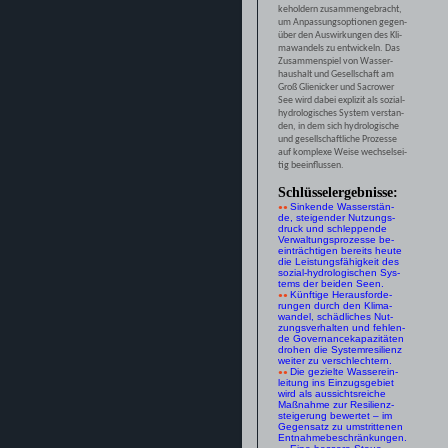
keholdern zusammengebracht,
um Anpassungsoptionen gegen-
über den Auswirkungen des Kli-
mawandels zu entwickeln. Das
Zusammenspiel von Wasser-
haushalt und Gesellschaft am
Groß Glienicker und Sacrower
See wird dabei explizit als sozial-
hydrologisches System verstan-
den, in dem sich hydrologische
und gesellschaftliche Prozesse
auf komplexe Weise wechselsei-
tig beeinflussen.
Schlüsselergebnisse:
Sinkende Wasserstän-
●
●
de, steigender Nutzungs-
druck und schleppende
Verwaltungsprozesse be-
einträchtigen bereits heute
die Leistungsfähigkeit des
sozial-hydrologischen Sys-
tems der beiden Seen.
Künftige Herausforde-
●
●
rungen durch den Klima-
wandel, schädliches Nut-
zungsverhalten und fehlen-
de Governancekapazitäten
drohen die Systemresilienz
weiter zu verschlechtern.
Die gezielte Wasserein-
●
●
leitung ins Einzugsgebiet
wird als aussichtsreiche
Maßnahme zur Resilienz-
steigerung bewertet – im
Gegensatz zu umstrittenen
Entnahmebeschränkungen.