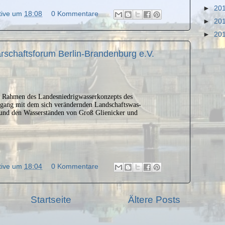
►
20
tive
um
18:08
0 Kommentare
►
20
►
20
chaftsforum Berlin-Brandenburg e.V.
 Rahmen des Landesniedrigwasserkonzepts des
ang mit dem sich verändernden Landschaftswas-
 und den Wasserständen von Groß Glienicker und
tive
um
18:04
0 Kommentare
Startseite
Ältere Posts