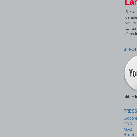
Lär
Sie wo
gerade
verurs
Echtze
rückwi
BI-PO
aktuell
PRESS
Googl
PNN
MAZ
Bild.de