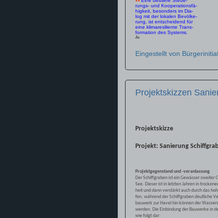
Eine bessere Steue-
●
●
rungs- und Kooperationsfä-
higkeit, besonders im Dia-
log mit der lokalen Bevölke-
rung, ist entscheidend für
eine klimaresiliente Trans-
formation des Systems.
Ju
Eingestellt von
Bürgerinitia
Projektskizzen Sani
Projektskizze
Projekt: Sanierung Schiffgr
Projektgegenstand und -veranlassung
Der Schiffgraben ist ein Gewässer zweiter
See. Dieser ist in letzten Jahren in tro
heit und dann verstärkt auch durch das h
fen, während der Schiffgraben deutliche V
bauwerk zur Havel hin können der Wassers
werden. Die Einbindung der Bauwerke in den
wie folgt dar: