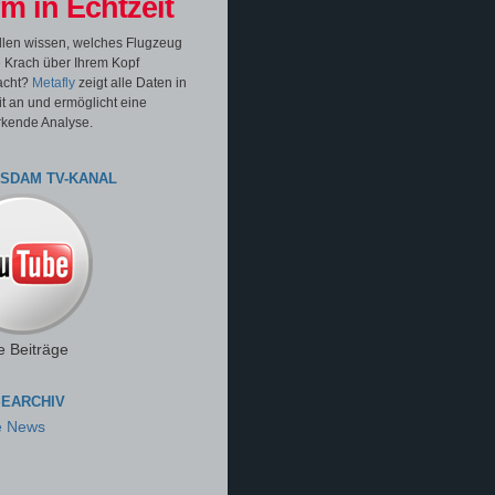
m in Echtzeit
llen wissen, welches Flugzeug
 Krach über Ihrem Kopf
acht?
Metafly
zeigt alle Daten in
it an und ermöglicht eine
rkende Analyse.
TSDAM TV-KANAL
e Beiträge
EARCHIV
e News