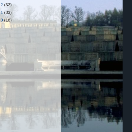
12
(32)
11
(33)
10
(18)