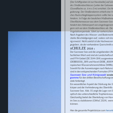
[Der Schiffgraben ist zur Havelseite]
auf ei
des Straßendurchlasses
[unter der Gatower
(Grundflache ca. 6 m x 3 m) errichtet. Ein
gulierung. Der Straßendamm erhielt eine Ve
ches Ruckschlagklappensystem sollte hier 
hindern. In Folge der baulichen Maßnahme
Oberflächenwasser aus dem Sacrower See 
hindert den Abtransport von eingetragenem
gern sich vor dem Straßendurchlass ab. Di
Vegetationsperiode, führt zur vorherrsche
Nach Angaben des Wasser- und Bodenverb
starke Beschädigungen auf, sodass sich ins
rig erweist. Nicht zuletzt ist die Hochwas
gegeben, da der vorhandene Querschnitt ei
CHULZE
S
2016
1
Der Sacrower See und die umgebenden Ufe
fachlichen Wert und sind als Landschaftssch
und FFH-Gebiet (DE 3544-304) ausgewiese
(DEBB58358_389) und Havel (DEBE_8000958
ropäischen Wasserrahmenrichtlinie (WRRL)
Sowohl für die Ausweisungen nach Natursc
sind in den entsprechenden Formaten (
Sacrower See und Königswald
sowie
gramme
für den dritten Bewirtschaftungsz
ziele hinterlegt.
Ein wesentlicher Aspekt der Stärkung des 
körper und die Verhinderung des Übertritts
Sacrower See. Abb. 01 zeigt die Lage von 
optisch das unterschiedliche Trophienivea
Gleichzeitig bietet die Überleitung von H
im See zu stabilisieren (CliWaC 2024), w
können.
Hier die gesamte Projektskizze zum
herunt