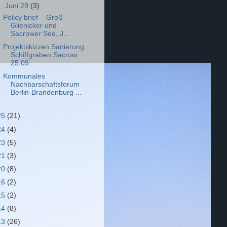
▼
Juni 29
(3)
Policy brief – Groß
Glienicker und
Sacrower See, J...
Projektskizzen Sanierung
Schiffgraben Sacrow
25.09...
Kommunales
Nachbarschaftsforum
Berlin-Brandenburg ...
25
(21)
24
(4)
23
(5)
21
(3)
20
(8)
16
(2)
15
(2)
14
(8)
13
(26)