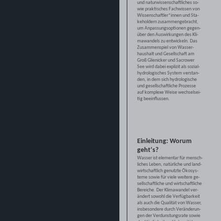
und naturwissenschaftliches so-
wie praktisches Fachwissen von
Wissenschaftler*innen und Sta-
keholdern zusammengebracht,
um Anpassungsoptionen gegen-
über den Auswirkungen des Kli-
mawandels zu entwickeln. Das
Zusammenspiel von Wasser-
haushalt und Gesellschaft am
Groß Glienicker und Sacrower
See wird dabei explizit als sozial-
hydrologisches System verstan-
den, in dem sich hydrologische
und gesellschaftliche Prozesse
auf komplexe Weise wechselsei-
tig beeinflussen.
Einleitung: Worum
geht‘s?
Wasser ist elementar für mensch-
liches Leben, natürliche und land-
wirtschaftlich genutzte Ökosys-
teme sowie für viele weitere ge-
sellschaftliche und wirtschaftliche
Bereiche. Der Klimawandel ver-
ändert sowohl die Verfügbarkeit
als auch die Qualität von Wasser,
insbesondere durch Veränderun-
gen der Verdunstungsrate sowie