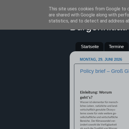
This site uses cookies from Google to de
are shared with Google along with perfo
statistics, and to detect and address a
Bürgerinitia
Startseite
Termine
MONTAG, 29. JUNI 2026
Policy brief – Groß 
Einleitung: Worum
geht‘s?
Wasser ist elementar für mensch- 
liches Leben, natürliche und land
wirtschaftlich genutzte Ökosys-
teme sowie für viele weitere ge-
sellschaftliche und wirtschaftliche
Bereiche. Der Klimawandel ver-
ändert sowohl die Verfügbarkeit
als auch die Qualität von Wasser,