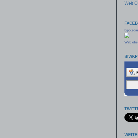
Welt O
FACE
bipotsd
Wirb eben
BIWKP
TWITT
WEITE