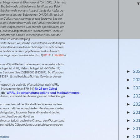
ner Länge von rund 40 m verrohrt (DN 1000). Unterhalb
 Straße]
wurde außerdem ein Sandfang aus Beton
 Holzbohlenwehr vor dem Auslauf diente der Abflussre-
rrohrung aus drei Betonrohren DN 320. Ein zusätzli-
den Zufluss von Havelwasser zum Sacrower See ver-
n am Schiffgraben wurde der Abfluss von Grund- und
stark eingeschränkt. Das marode Sperrbauwerk ver-
 Laub und abgestorbenen Pflanzenresten. Diese la-
e einsetzende Fäulnis, insbesondere zum Ende der
nden Geruchsbelästigung.
andes Nauen weisen die vorhandenen Rohrleitungen
besondere das Spulen der Leitungen als sehr schwie-
sersicherheit unter den gegebenen Umstanden nicht
ne zu geringe Dimension besitzt.
Q
:
E
&
UELLE
LLMANN
r- und Waldflächen haben einen hohen naturschutz-
utzgebiet - LSG, Naturschutzgebiet - NSG (Nr. 12)
►
20
n. Sacrower See (DEBB80001583587), Schiffgraben
359_1) sind berichtspflichtige Gewässer der eu-
►
20
.
hutzrecht als auch die Wasserkörper nach WRRL
►
20
FFH-Managementplan FFH-MP
Nr. 29 zum Gebiet
 die
WRRL-Bewirtschaftungspläne und Maßnahmenpro-
►
20
eitraum) Zustandsklassifizierungen und Entwicklungs-
►
20
Sacrower Sees ist der Rückhalt des Wassers im See-
 von noch stärker eutrophierten Havelwassers in den
►
20
Schiffgraben, Sacrower See und Havel und deutet
u zwischen See und Havel an.
►
20
avelwasser jedoch auch eine Chance, den Wasserstand
enn erhebliche Güteprobleme ausgeschlossen werden
►
20
►
20
erladen