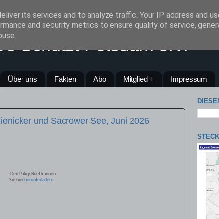
liver its services and to analyze traffic. Your IP address and u
rmance and security metrics to ensure quality of service, gene
buse.
tive Schützt Potsdam e.V.
Über uns
Fakten
Abo
Mitglied +
Impressum
DIESE
Glienicker und Sacrower See, Juni 2026
STECK
Den Policy Brief können
- Sie hier
herunterladen
: