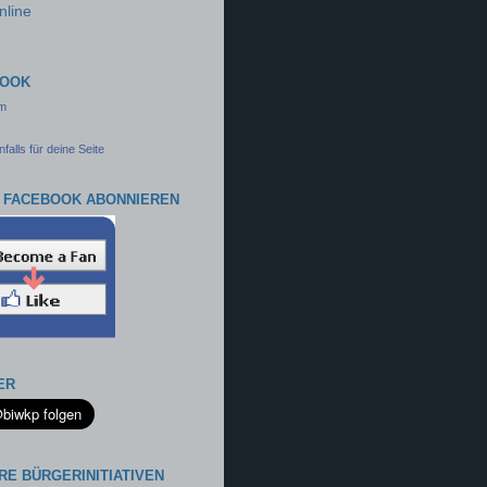
nline
BOOK
am
falls für deine Seite
 FACEBOOK ABONNIEREN
ER
RE BÜRGERINITIATIVEN