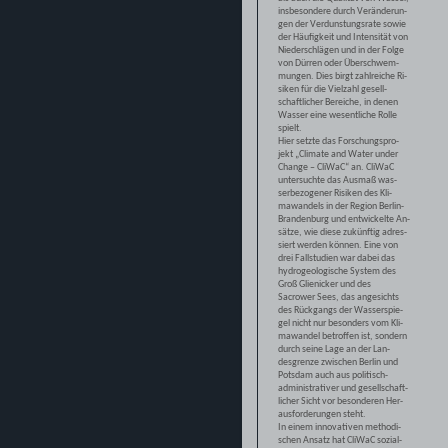
insbesondere durch Veränderun-
gen der Verdunstungsrate sowie
der Häufigkeit und Intensität von
Niederschlägen und in der Folge
von Dürren oder Überschwem-
mungen. Dies birgt zahlreiche Ri-
siken für die Vielzahl gesell-
schaftlicher Bereiche, in denen
Wasser eine wesentliche Rolle
spielt.
Hier setzte das Forschungspro-
jekt „Climate and Water under
Change – CliWaC“ an. CliWaC
untersuchte das Ausmaß was-
serbezogener Risiken des Kli-
mawandels in der Region Berlin-
Brandenburg und entwickelte An-
sätze, wie diese zukünftig adres-
siert werden können. Eine von
drei Fallstudien war dabei das
hydrogeologische System des
Groß Glienicker und des
Sacrower Sees, das angesichts
des Rückgangs der Wasserspie-
gel nicht nur besonders vom Kli-
mawandel betroffen ist, sondern
durch seine Lage an der Lan-
desgrenze zwischen Berlin und
Potsdam auch aus politisch-
administrativer und gesellschaft-
licher Sicht vor besonderen Her-
ausforderungen steht.
In einem innovativen methodi-
schen Ansatz hat CliWaC sozial-