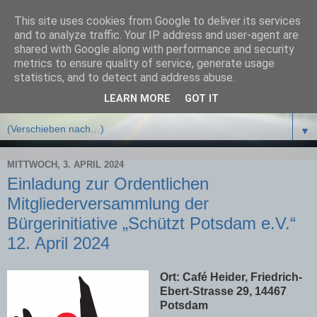
This site uses cookies from Google to deliver its services
Bürgerinitiative Schützt
and to analyze traffic. Your IP address and user-agent are
shared with Google along with performance and security
Potsdam e.V.
metrics to ensure quality of service, generate usage
statistics, and to detect and address abuse.
LEARN MORE
GOT IT
▼
▼
MITTWOCH, 3. APRIL 2024
Einladung zur Ordentlichen
Mitgliederversammlung der
Bürgerinitiative „Schützt Potsdam e.V.“
12. April 2024
Ort: Café Heider, Friedrich-
Ebert-Strasse 29, 14467
Potsdam