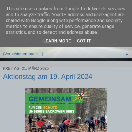
This site uses cookies from Google to deliver its services
Bürgerinitiative Schützt
and to analyze traffic. Your IP address and user-agent are
shared with Google along with performance and security
Potsdam e.V.
metrics to ensure quality of service, generate usage
statistics, and to detect and address abuse.
LEARN MORE
GOT IT
▼
▼
FREITAG, 21. MÄRZ 2025
Aktionstag am 19. April 2024