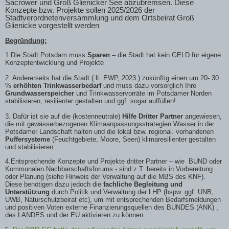
Sacrower und Groß Glienicker See abzubremsen. Diese
Konzepte bzw. Projekte sollen 2025/2026 der
Stadtverordnetenversammlung und dem Ortsbeirat Groß
Glienicke vorgestellt werden
Begründung:
1.Die Stadt Potsdam muss
Sparen
– die Stadt hat kein GELD für eigene
Konzeptentwicklung und Projekte
2. Andererseits hat die Stadt ( lt. EWP, 2023 ) zukünftig einen um 20- 30
%
erhöhten Trinkwasserbedarf
und muss dazu vorsorglich Ihre
Grundwasserspeicher
und Trinkwasservorräte im Potsdamer Norden
stabilisieren, resilienter gestalten und ggf. sogar auffüllen!
3. Dafür ist sie auf die (kostenneutrale)
Hilfe Dritter Partner
angewiesen,
die mit gewässerbezogenen Klimaanpassungsstrategien Wasser in der
Potsdamer Landschaft halten und die lokal bzw. regional. vorhandenen
Puffersysteme
(Feuchtgebiete, Moore, Seen) klimaresilienter gestalten
und stabilisieren.
4.Entsprechende Konzepte und Projekte dritter Partner – wie
BUND oder
Kommunalen Nachbarschaftsforums - sind z.T. bereits in Vorbereitung
oder Planung (siehe Hinweis der Verwaltung auf die MBS des KNF).
Diese benötigen dazu jedoch die
fachliche Begleitung und
Unterstützung
durch Politik und Verwaltung der LHP (bspw. ggf. UNB,
UWB, Naturschutzbeirat etc), um mit entsprechenden Bedarfsmeldungen
und positiven Voten externe Finanzierungsquellen des BUNDES (ANK) ,
des LANDES und der EU aktivieren zu können.