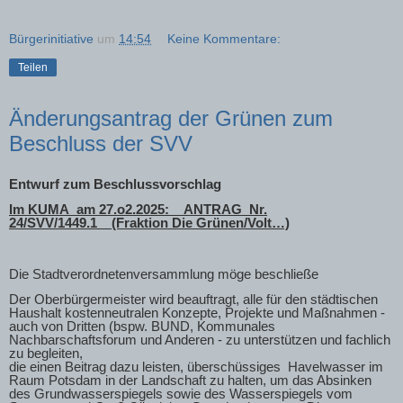
Bürgerinitiative
um
14:54
Keine Kommentare:
Teilen
Änderungsantrag der Grünen zum
Beschluss der SVV
Entwurf zum Beschlussvorschlag
Im KUMA
am 27.o2.2025:__ANTRAG_Nr.
24/SVV/1449.1__(Fraktion Die Grünen/Volt…)
Die Stadtverordnetenversammlung möge beschließe
Der Oberbürgermeister wird beauftragt, alle für den städtischen
Haushalt kostenneutralen Konzepte, Projekte und Maßnahmen -
auch von Dritten (bspw. BUND, Kommunales
Nachbarschaftsforum und Anderen - zu unterstützen und fachlich
zu begleiten,
die einen Beitrag dazu leisten, überschüssiges
Havelwasser im
Raum Potsdam in der Landschaft zu halten, um das Absinken
des Grundwasserspiegels sowie des Wasserspiegels vom