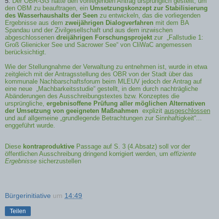
5.
Der OBR-GG hatte den vorliegenden Antrag ursprünglich gestellt, um
den OBM zu beauftragen, ein
Umsetzungskonzept zur Stabilisierung
des Wasserhaushalts der Seen
zu entwickeln, das die vorliegenden
Ergebnisse aus dem
zweijährigen Dialogverfahren
mit dem BA
Spandau und der Zivilgesellschaft und aus dem inzwischen
abgeschlossenen
dreijährigen Forschungsprojekt
zur
„Fallstudie 1:
Groß Glienicker See und Sacrower See“ von CliWaC angemessen
berücksichtigt.
Wie der Stellungnahme der Verwaltung zu entnehmen ist, wurde in etwa
zeitgleich mit der Antragsstellung des OBR von der Stadt über das
kommunale Nachbarschaftsforum beim MLEUV jedoch der Antrag auf
eine neue
„Machbarkeitsstudie“ gestellt, in dem durch nachträgliche
Abänderungen des Ausschreibungstextes bzw. Konzeptes die
ursprüngliche,
ergebnisoffene Prüfung aller möglichen Alternativen
der Umsetzung
von geeigneten Maßnahmen
explizit
ausgeschlossen
und auf allgemeine „grundlegende Betrachtungen zur Sinnhaftigkeit“...
enggeführt wurde.
Diese
kontraproduktive
Passage auf S. 3 (4.Absatz) soll vor der
öffentlichen Ausschreibung dringend korrigiert werden, um
effiziente
Ergebnisse
sicherzustellen
Bürgerinitiative
um
14:49
Teilen