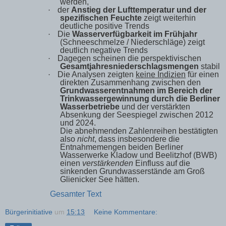
werden,
der
Anstieg der Lufttemperatur
und der
·
spezifischen Feuchte
zeigt weiterhin
deutliche positive Trends
Die
Wasserverfügbarkeit im Frühjahr
·
(Schneeschmelze / Niederschläge) zeigt
deutlich negative Trends
Dagegen scheinen die perspektivischen
·
Gesamtjahresniederschlagsmengen
stabil
Die Analysen zeigten
keine Indizien
für einen
·
direkten Zusammenhang zwischen den
Grundwasserentnahmen im Bereich der
Trinkwassergewinnung
durch die Berliner
Wasserbetriebe
und der verstärkten
Absenkung der Seespiegel zwischen
2012
und 2024.
Die abnehmenden Zahlenreihen bestätigten
also
nicht
, dass insbesondere die
Entnahmemengen beiden Berliner
Wasserwerke Kladow und Beelitzhof (BWB)
einen
verstärkenden
Einfluss auf die
sinkenden Grundwasserstände am Groß
Glienicker See hätten.
Gesamter Text
Bürgerinitiative
um
15:13
Keine Kommentare: