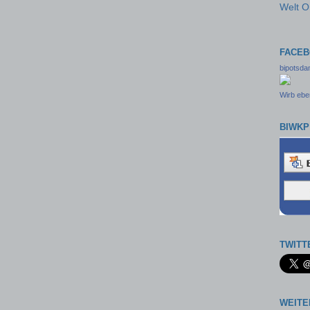
Welt O
FACE
bipotsd
Wirb eben
BIWKP
TWITT
WEITE