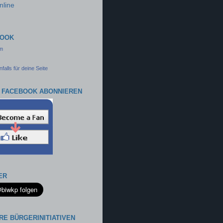
nline
BOOK
am
falls für deine Seite
 FACEBOOK ABONNIEREN
ER
RE BÜRGERINITIATIVEN