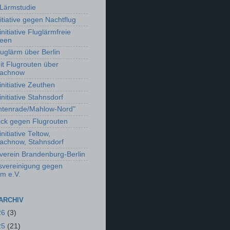
Lärmstudie
itiative gegen Nachtflug
nitiative Fluglärmfreie
seen
luglärm über Berlin
t Flugrouten über
machnow
initiative Zeuthen
nitiative Stahnsdorf
chtenrade/Mahlow-Nord"
ick gegen Flugrouten
nitiative Teltow,
achnow, Stahnsdorf
verein Brandenburg-Berlin
vereinigung gegen
rm e.V.
ARCHIV
26
(3)
25
(21)