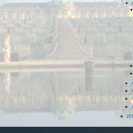
▼
►
►
►
►
►
20