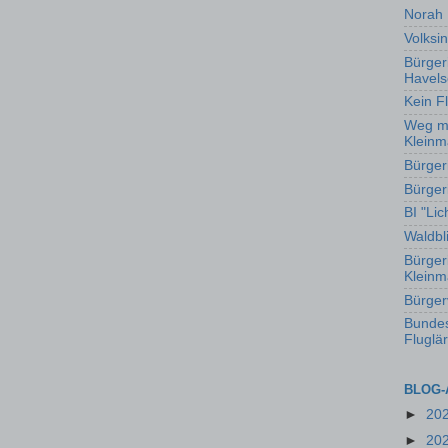
Norah 
Volksin
Bürgeri
Havel
Kein F
Weg mi
Klein
Bürger
Bürgeri
BI "Li
Waldbl
Bürgeri
Kleinm
Bürger
Bundes
Fluglä
BLOG-
►
20
►
20