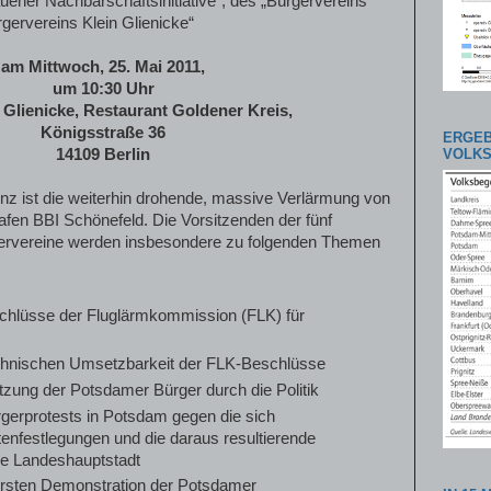
auener Nachbarschaftsinitiative“, des „Bürgervereins
rgervereins Klein Glienicke“
am Mittwoch, 25. Mai 2011,
um 10:30 Uhr
 Glienicke, Restaurant Goldener Kreis,
Königsstraße 36
ERGEB
14109 Berlin
VOLK
nz ist die weiterhin drohende, massive Verlärmung von
en BBI Schönefeld. Die Vorsitzenden der fünf
̈rgervereine werden insbesondere zu folgenden Themen
hlüsse der Fluglärmkommission (FLK) für
echnischen Umsetzbarkeit der FLK-Beschlüsse
zung der Potsdamer Bürger durch die Politik
rgerprotests in Potsdam gegen die sich
nfestlegungen und die daraus resultierende
die Landeshauptstadt
ersten Demonstration der Potsdamer