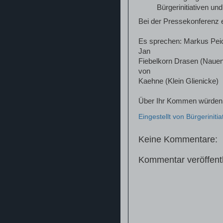
Bürgerinitiativen u
Bei der Pressekonferenz e
Es sprechen: Markus Peich
Jan
Fiebelkorn Drasen (Nauen
von
Kaehne (Klein Glienicke)
Über Ihr Kommen würden 
Eingestellt von
Bürgerinitia
Keine Kommentare:
Kommentar veröffent