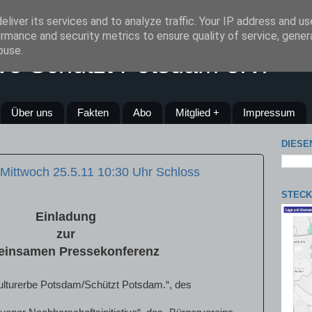
liver its services and to analyze traffic. Your IP address and u
rmance and security metrics to ensure quality of service, gene
buse.
tive Schützt Potsdam e.V.
Über uns
Fakten
Abo
Mitglied +
Impressum
DIESE
Mittwoch 25.5.11 10:30 Uhr Schloss
STECK
Einladung
zur
insamen Pressekonferenz
tkulturerbe Potsdam/Schützt Potsdam.“, des