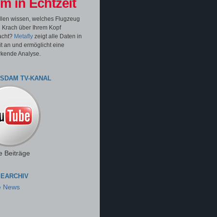
m in Echtzeit
llen wissen, welches Flugzeug
 Krach über Ihrem Kopf
acht?
Metafly
zeigt alle Daten in
it an und ermöglicht eine
rkende Analyse.
TSDAM TV-KANAL
e Beiträge
EARCHIV
e News