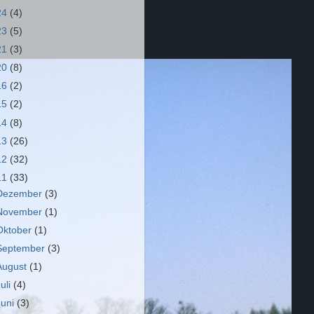
24
(4)
23
(5)
21
(3)
20
(8)
16
(2)
15
(2)
14
(8)
13
(26)
12
(32)
11
(33)
Dezember
(3)
November
(1)
Oktober
(1)
September
(3)
August
(1)
Juli
(4)
Juni
(3)