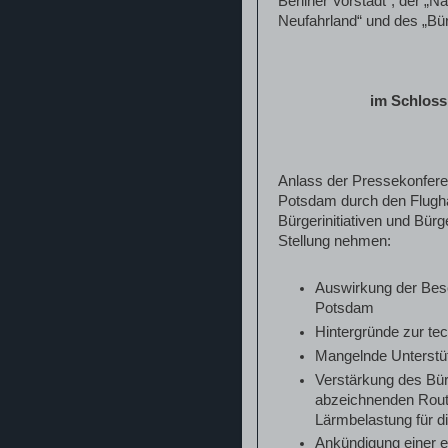
Berliner Vorstadt“, der „N
Neufahrland“ und des „Bü
im Schloss
Anlass der Pressekonfere
Potsdam durch den Flughaf
Bürgerinitiativen und Bu
Stellung nehmen:
Auswirkung der Besc
Potsdam
Hintergründe zur t
Mangelnde Unterstüt
Verstärkung des Bü
abzeichnenden Route
Lärmbelastung für 
Ankündigung einer 